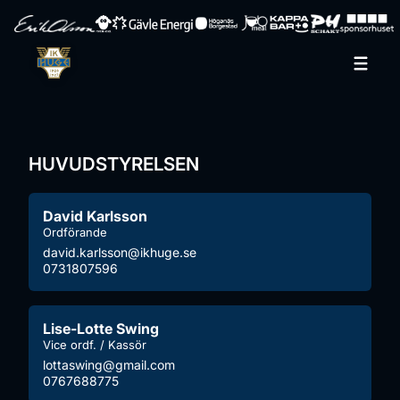
Hoppa till innehåll
Hoppa
till
innehåll
HUVUDSTYRELSEN
David Karlsson
Ordförande
david.karlsson@ikhuge.se
0731807596
Lise-Lotte Swing
Vice ordf. / Kassör
lottaswing@gmail.com
0767688775