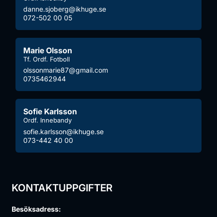
danne.sjoberg@ikhuge.se
072-502 00 05
Marie Olsson
Tf. Ordf. Fotboll
olssonmarie87@gmail.com
0735462944
Sofie Karlsson
Ordf. Innebandy
sofie.karlsson@ikhuge.se
073-442 40 00
KONTAKTUPPGIFTER
Besöksadress: