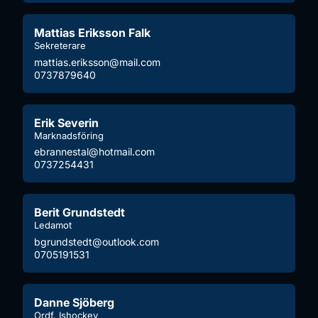
Mattias Eriksson Falk
Sekreterare
mattias.eriksson@mail.com
0737879640
Erik Severin
Marknadsföring
ebrannestal@hotmail.com
0737254431
Berit Grundstedt
Ledamot
bgrundstedt@outlook.com
0705191531
Danne Sjöberg
Ordf. Ishockey