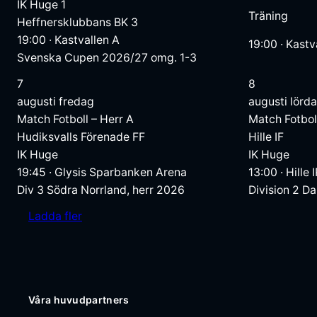
IK Huge
1
Träning
Heffnersklubbans BK
3
19:00
·
Kastvallen A
19:00
·
Kastv
Svenska Cupen 2026/27 omg. 1-3
7
8
augusti
fredag
augusti
lörd
Match
Fotboll – Herr A
Match
Fotbol
Hudiksvalls Förenade FF
Hille IF
IK Huge
IK Huge
19:45
·
Glysis Sparbanken Arena
13:00
·
Hille 
Div 3 Södra Norrland, herr 2026
Division 2 D
Ladda fler
Våra huvudpartners