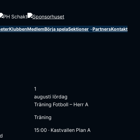
eter
Klubben
Medlem
Börja spela
Sektioner
Partners
Kontakt
1
augusti
lördag
Träning
Fotboll – Herr A
Träning
15:00
·
Kastvallen Plan A
nd