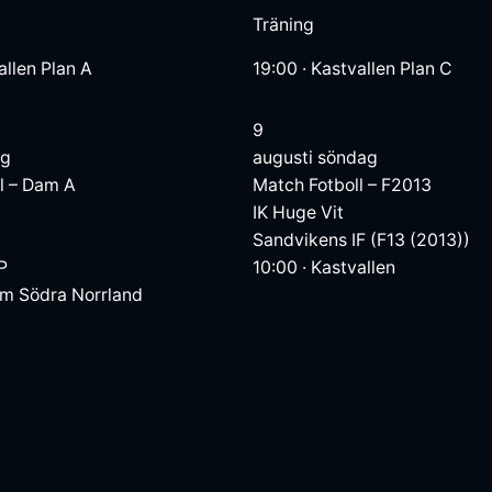
Träning
allen Plan A
19:00
·
Kastvallen Plan C
9
ag
augusti
söndag
l – Dam A
Match
Fotboll – F2013
IK Huge Vit
Sandvikens IF (F13 (2013))
IP
10:00
·
Kastvallen
am Södra Norrland