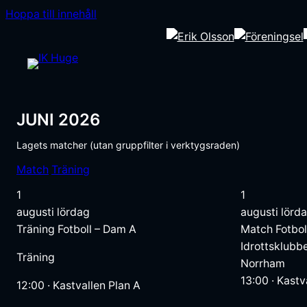
Hoppa till innehåll
JUNI 2026
Lagets matcher (utan gruppfilter i verktygsraden)
Aktivitetstyp
Match
Träning
1
1
augusti
lördag
augusti
lörd
Träning
Fotboll – Dam A
Match
Fotbol
Idrottsklubb
Träning
Norrham
13:00
·
Kastv
12:00
·
Kastvallen Plan A