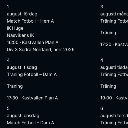
1
3
augusti
lördag
augusti
mån
Match
Fotboll – Herr A
Träning
Fotb
IK Huge
Träning
Näsvikens IK
16:00
·
Kastvallen Plan A
17:30
·
Kastva
Div 3 Södra Norrland, herr 2026
4
4
augusti
tisdag
augusti
tisd
Träning
Fotboll – Dam A
Träning
Fotbo
Träning
Träning
17:30
·
Kastvallen Plan A
19:00
·
Kastv
5
6
augusti
onsdag
augusti
tors
Match
Fotboll – Dam A
Träning
Fotbo