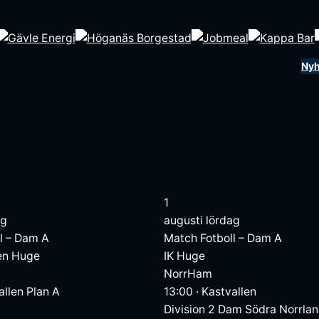
Nyh
1
ag
augusti
lördag
l – Dam A
Match
Fotboll – Dam A
en Huge
IK Huge
NorrHam
allen Plan A
13:00
·
Kastvallen
Division 2 Dam Södra Norrla